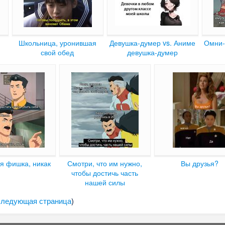
Школьница, уронившая
Девушка-думер vs. Аниме
Омни-
свой обед
девушка-думер
ся фишка, никак
Смотри, что им нужно,
Вы друзья?
чтобы достичь часть
нашей силы
ледующая страница
)