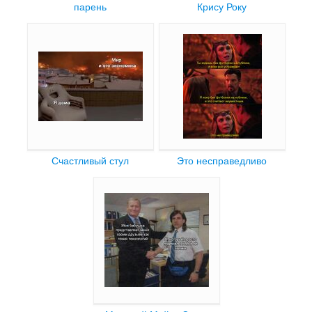
парень
Крису Року
Счастливый стул
Это несправедливо