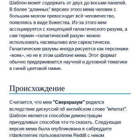
Шаблон может содержать от двух до восьми панелей.
В более “длинных” версиях этого мема человек с
большим мозгом превосходит всё человечество,
появляясь в виде божества. Из-за этого мем
ассоциируется с концепцией галактического разума, а
сам термин «галактический разум» можно
использовать насмешливо или саркастически.
Галактические разумы иногда рисуются как персонажи
«вояк», но не в этом шаблоне мема. Этот формат
обычно придерживается научной и духовной тематики
в синей цветовой гамме.
Происхождение
Считается, что мем
"Сверхразум"
родился
вследствие дискуссий об английском слове
"whomst"
.
Шаблон является способом демонстрации
причудливых способов что-то сказать. Следующая
версия мема была опубликована в сабреддите
r/dankmemes пользователем Reddit с ником