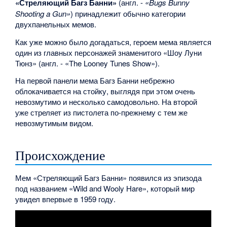
«Стреляющий Багз Банни»
(англ. -
«Bugs Bunny
Shooting a Gun»
) принадлежит обычно категории
двухпанельных мемов.
Как уже можно было догадаться, героем мема является
один из главных персонажей знаменитого «Шоу Луни
Тюнз» (англ. - «The Looney Tunes Show»).
На первой панели мема Багз Банни небрежно
облокачивается на стойку, выглядя при этом очень
невозмутимо и несколько самодовольно. На второй
уже стреляет из пистолета по-прежнему с тем же
невозмутимым видом.
Происхождение
Мем «Стреляющий Багз Банни» появился из эпизода
под названием «Wild and Wooly Hare», который мир
увидел впервые в 1959 году.