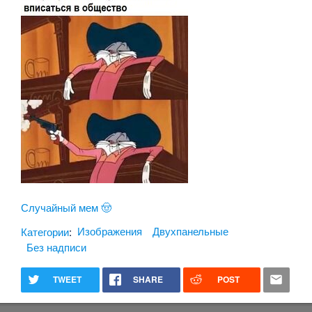
Случайный мем 🤠
Категории
:
Изображения
Двухпанельные
Без надписи
TWEET
SHARE
POST