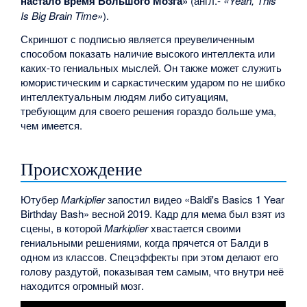
настало время Большого Мозга»
(англ.-
«Yeah, This
Is Big Brain Time»
).
Скриншот с подписью является преувеличенным
способом показать наличие высокого интеллекта или
каких-то гениальных мыслей. Он также может служить
юмористическим и саркастическим ударом по не шибко
интеллектуальным людям либо ситуациям,
требующим для своего решения гораздо больше ума,
чем имеется.
Происхождение
Ютубер
Markiplier
запостил видео «Baldi's Basics 1 Year
Birthday Bash» весной 2019. Кадр для мема был взят из
сцены, в которой
Markiplier
хвастается своими
гениальными решениями, когда прячется от Балди в
одном из классов. Спецэффекты при этом делают его
голову раздутой, показывая тем самым, что внутри неё
находится огромный мозг.