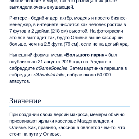
любой человек в мире, так что разница в их росте
выглядела очень внушающей.
Рихтерс - бодибилдер, актёр, модель и просто бизнес-
менеджер, в интернете числится как человек ростом в
7 футов и 2 дюйма (218 см) высотой. На фотографии
это все выглядит так, будто Оливье выше кассирши
больше, чем на 2,5 фута (76 см), если не на целый ярд.
Нынешний формат мема
«Большого парня»
был
опубликован 21 августа 2019 года на Реддите в
сабреддите
r/SameSpecies
. Затем картинка перешла в
сабреддит
r/AbsoluteUnits
, собрав около 50,000
апвоутов.
Значение
При создании своих версий макроса, мемеры обычно
присваивают ярлыки кассирше Макдональдса и
Оливье. Как, правило, кассирша является чем-то, что
стоит на пути у Оливье.