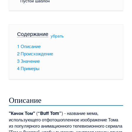
Пустой шаблон
Содержание
[
убрать
]
1
Описание
2
Происхождение
3
Значение
4
Примеры
Описание
"Качок Том"
(
“Buff Tom”
) - название мема,
использующего отфотошопленное изображение Тома
из популярного анимационного телевизионного сериала
"Том и Джерри", чтобы выразить контраст между двумя