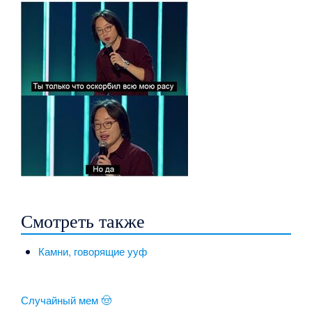
Смотреть также
Камни, говорящие ууф
Случайный мем 🤠