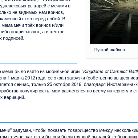
редневековых рыцарей с мечами в
колько не видимых нам воинов,
 каменный стол перед собой. В
мема мечи трёх воинов и/или
либо подписывают, а в центре
х подписей.
Пустой шаблон
 мема было взято из мобильной игры "
Kingdoms of Camelot: Battl
на 1 марта 2012 года, её экран загрузки (собственно вышеопис
ляется сейчас, только 25 октября 2018, благодаря Инстаграм-ак
аработав популярность, мем разлетелся по всему интернету и с
х вариаций.
мечи" задуман, чтобы показать товарищество между нескольким
гом случае, как если бы они были группой рыцарей, собравших