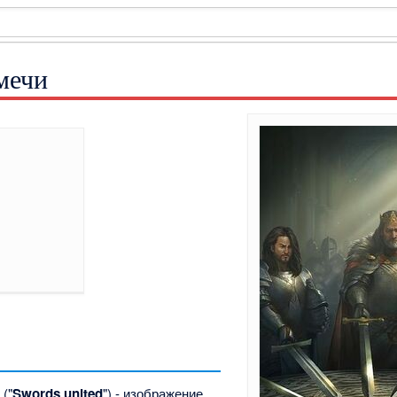
мечи
]
" ("
Swords united
") - изображение