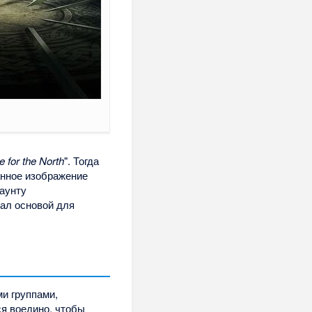
e for the North
". Тогда
анное изображение
каунту
тал основой для
и группами,
ся воедино, чтобы