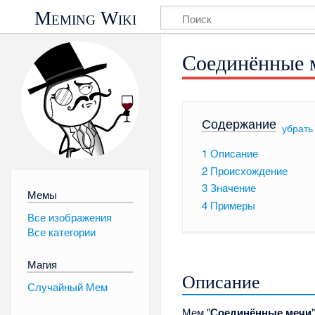
Meming Wiki
Соединённые 
Содержание
[
убрать
1
Описание
2
Происхождение
3
Значение
Мемы
4
Примеры
Все изображения
Все категории
Магия
Описание
Случайный Мем
Мем "
Соединённые мечи