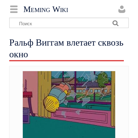
Meming Wiki
Ральф Виггам влетает сквозь
окно