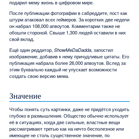
подарил мему жизнь в цифровом мире.
После публикации фотографии в сабреддите, пост как
штурм атаковал всех геймеров. За коротких две недели
он набрал 108,000 апвоутов. Комментарии также не
обошли стороной. Свыше 1,300 людей оставили в них
свой вклад.
Ещё один реддитор,
ShowMeDaDadda
, запостил
изображение, добавив к нему причудливые цитаты. Его
публикация набрала более 26,000 апвоутов. Вслед за
этим буквально каждый не упускает возможности
создать свою версию мема.
Значение
Чтобы понять суть картинки, даже не придётся уходить
глубоко в размышления. Общество обычно использует
её в ситуациях, когда две сильные, властные вещи
рассматривают третью как на нечто бесполезное или
имеющее не столь существенное значение, по