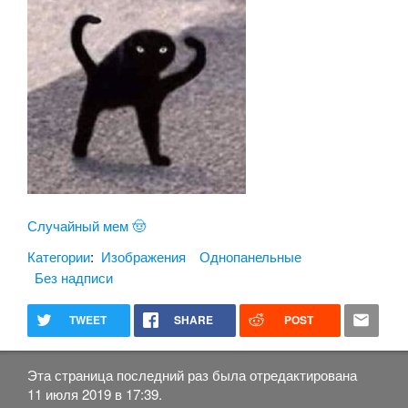
Случайный мем 🤠
Категории
:
Изображения
Однопанельные
Без надписи
TWEET
SHARE
POST
Эта страница последний раз была отредактирована
11 июля 2019 в 17:39.