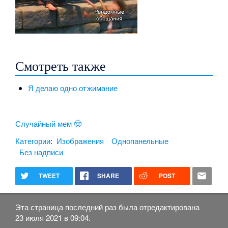
Смотреть также
Я делаю одно отжимание
Случайный мем 🤠
Категории
:
Изображения
Однопанельные
Без надписи
TWEET
SHARE
POST
Эта страница последний раз была отредактирована
23 июля 2021 в 09:04.