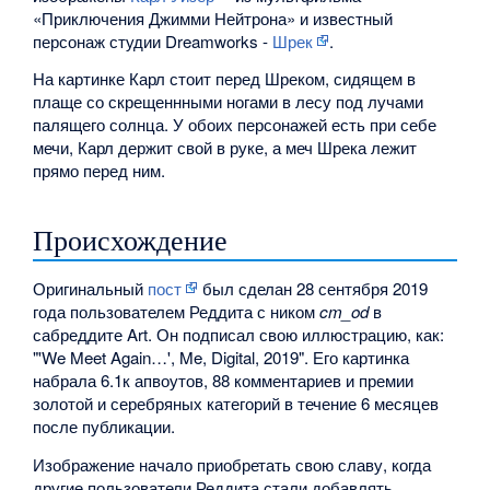
«Приключения Джимми Нейтрона» и известный
персонаж студии Dreamworks -
Шрек
.
На картинке Карл стоит перед Шреком, сидящем в
плаще со скрещеннными ногами в лесу под лучами
палящего солнца. У обоих персонажей есть при себе
мечи, Карл держит свой в руке, а меч Шрека лежит
прямо перед ним.
Происхождение
Оригинальный
пост
был сделан 28 сентября 2019
года пользователем Реддита с ником
cm_od
в
сабреддите Art. Он подписал свою иллюстрацию, как:
"'We Meet Again…', Me, Digital, 2019". Его картинка
набрала 6.1к апвоутов, 88 комментариев и премии
золотой и серебряных категорий в течение 6 месяцев
после публикации.
Изображение начало приобретать свою славу, когда
другие пользователи Реддита стали добавлять