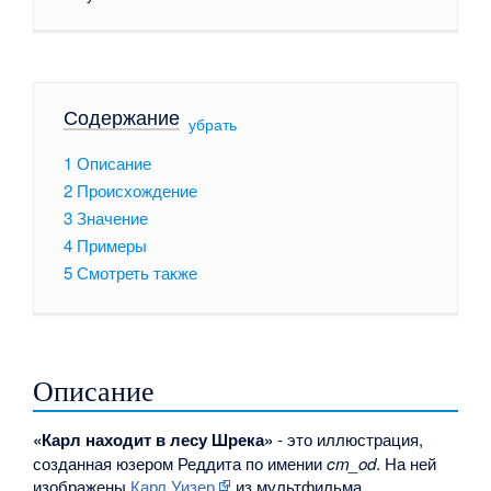
Содержание
[
убрать
]
1
Описание
2
Происхождение
3
Значение
4
Примеры
5
Смотреть также
Описание
«Карл находит в лесу Шрека»
- это иллюстрация,
созданная юзером Реддита по имении
cm_od
. На ней
изображены
Карл Уизер
из мультфильма