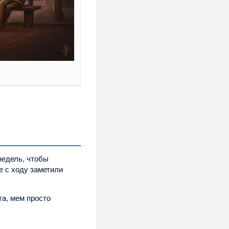
недель, чтобы
е с ходу заметили
та, мем просто