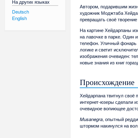
На других языках
Автором, подарившим жизн
Deutsch
художник Моджтаба Хейдарп
English
превращать своё творение
На картине Хейдарпаны и
на лавочке в парке. Один и
телефон. Уличный фонарь 
логике и светит исключите
изображения очевиден: тел
новые знания из книг гора
Происхождение
Хейдарпана твитнул своё п
интернет-юзеры сделали из
очевидное вопиющее досто
Musanegra
, опытный редди
штормом накинулся на вол