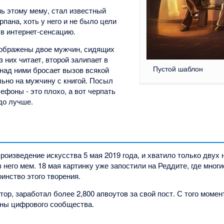
ь этому мему, стал известный
ана, хоть у него и не было цели
 в интернет-сенсацию.
зображены двое мужчин, сидящих
з них читает, второй залипает в
Пустой шаблон
над ними бросает вызов всякой
льно на мужчину с книгой. Посыл
ефоны - это плохо, а вот черпать
здо лучше.
роизведение искусства 5 мая 2019 года, и хватило только двух 
 него мем. 18 мая картинку уже запостили на Реддите, где многи
инство этого творения.
тор, заработал более 2,800 апвоутов за свой пост. С того момен
ны цифрового сообщества.