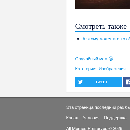
Смотреть также
А этому может кто-то о
Случайный мем 🤠
Категории
:
Изображения
TWEET
Эта страница последний раз бы
Канал
Условия
Поддержка
All Memes Preserved © 2026