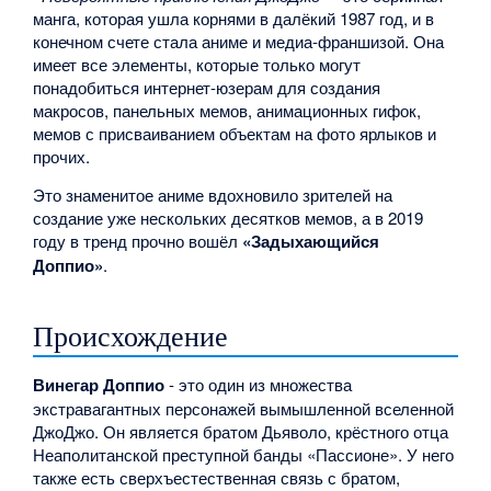
манга, которая ушла корнями в далёкий 1987 год, и в
конечном счете стала аниме и медиа-франшизой. Она
имеет все элементы, которые только могут
понадобиться интернет-юзерам для создания
макросов, панельных мемов, анимационных гифок,
мемов с присваиванием объектам на фото ярлыков и
прочих.
Это знаменитое аниме вдохновило зрителей на
создание уже нескольких десятков мемов, а в 2019
году в тренд прочно вошёл
«Задыхающийся
Доппио»
.
Происхождение
Винегар Доппио
- это один из множества
экстравагантных персонажей вымышленной вселенной
ДжоДжо. Он является братом Дьяволо, крёстного отца
Неаполитанской преступной банды «Пассионе». У него
также есть сверхъестественная связь с братом,