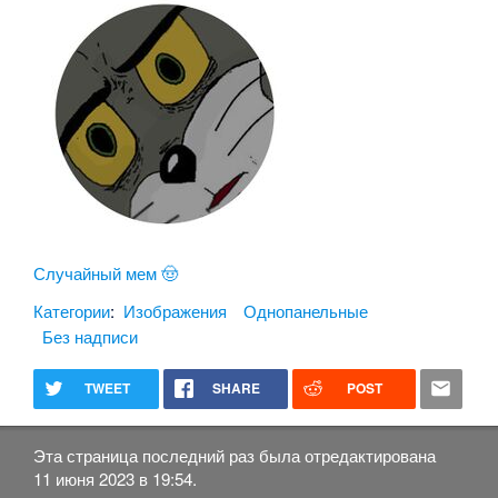
Случайный мем 🤠
Категории
:
Изображения
Однопанельные
Без надписи
TWEET
SHARE
POST
Эта страница последний раз была отредактирована
11 июня 2023 в 19:54.