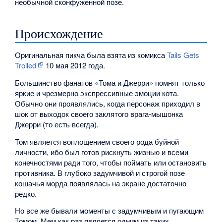
необычной сконфуженной позе.
Происхождение
Оригинальная пикча была взята из комикса
Tails Gets
Trolled
10 мая 2012 года.
Большинство фанатов «Тома и Джерри» помнят только
яркие и чрезмерно экспрессивные эмоции кота.
Обычно они проявлялись, когда персонаж приходил в
шок от выходок своего заклятого врага-мышонка
Джерри (то есть всегда).
Том является воплощением своего рода буйной
личности, ибо был готов рискнуть жизнью и всеми
конечностями ради того, чтобы поймать или остановить
противника. В глубоко задумчивой и строгой позе
кошачья морда появлялась на экране достаточно
редко.
Но все же бывали моменты с задумчивым и пугающим
Томом. Мем как раз является одним из таких.