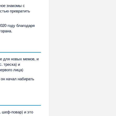
ное знакомы с
стью превратить
020 году благодаря
торана.
те для новых мемов, и
. треска) и
первого лица)
 он начал набирать
. шеф-повар) и это