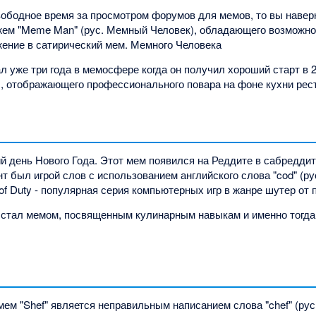
вободное время за просмотром форумов для мемов, то вы навер
ем "Meme Man" (рус. Мемный Человек), обладающего возможно
ение в сатирический мем. Мемного Человека
 уже три года в мемосфере когда он получил хороший старт в 2
”
, отображающего профессионального повара на фоне кухни рес
ий день Нового Года. Этот мем появился на Реддите в сабредди
т был игрой слов с использованием английского слова "cod" (рус
 of Duty - популярная серия компьютерных игр в жанре шутер от 
" стал мемом, посвященным кулинарным навыкам и именно тогда
мем "Shef" является неправильным написанием слова "chef" (рус