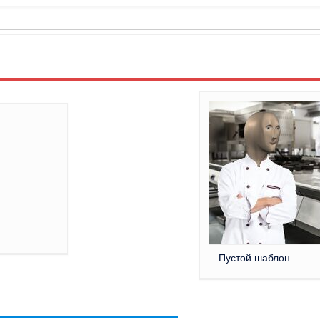
]
Пустой шаблон