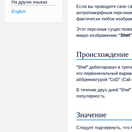
На других языках
Если вы проводите свое с
English
антропоморфным персонаж
фактически любое изображ
Этот персонаж существовал
макро изображению
“Shef
Происхождение
"Shef" дебютировал в трет
его первоначальный вариан
аббревиатурой "CoD" (Call
В течение двух дней "Shef
популярность.
Значение
Следует подчеркнуть, что 