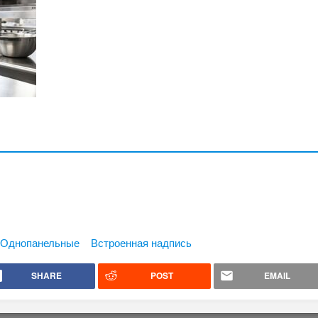
Однопанельные
Встроенная надпись
SHARE
POST
EMAIL