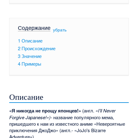
Содержание
[
убрать
]
1
Описание
2
Происхождение
3
Значение
4
Примеры
Описание
«Я никогда не прощу японцев!»
(англ.
«I’ll Never
Forgive Japanese!»)
- название популярного мема,
пришедшего к нам из известного аниме «Невероятные
приключения ДжоДжо» (англ.- «JoJo's Bizarre
Adventure»).