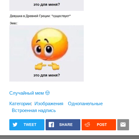
Случайный мем 🤠
Категории
:
Изображения
Однопанельные
Встроенная надпись
TWEET
SHARE
POST