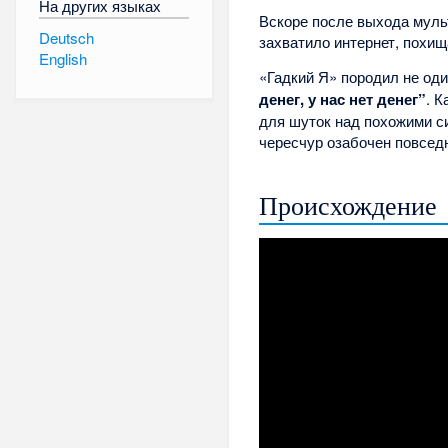
На других языках
Вскоре после выхода мул
Deutsch
захватило интернет, похи
English
«Гадкий Я» породил не оди
денег, у нас нет денег”
. 
для шуток над похожими си
чересчур озабочен повсед
Происхождение