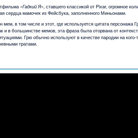
ьтфильма
«Гадкий Я»
, ставшего классикой от Pixar, огромное ко
щая сердца мамочек из Фейсбука, заполненного Миньонами.
н мем, в том числе и этот, где используется цитата персонажа 
Как и в большинстве мемов, эта фраза была оторвана от контекс
туациями. Грю обычно используют в качестве пародии на кого-т
невными тратами.