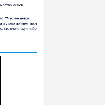
личество мемов
Грю:
“Что касается
та и стала применяться
о, кто очень скуп либо