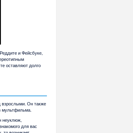
 Реддите и Фейсбуке,
тереотипным
 те оставляют долго
д взрослыми. Он также
з мультфильма.
н неуклюж,
знакомого для вас
, то возникает