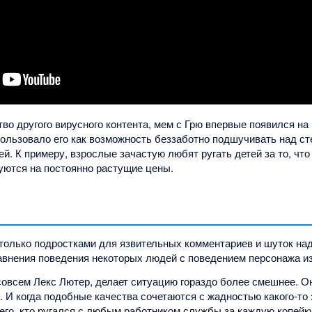
ство другого вирусного контента, мем с Грю впервые появился на
пользовало его как возможность беззаботно подшучивать над с
й. К примеру, взрослые зачастую любят ругать детей за то, что
уются на постоянно растущие цены.
 только подростками для язвительных комментариев и шуток на
авнения поведения некоторых людей с поведением персонажа и
 совсем Лекс Лютер, делает ситуацию гораздо более смешнее. О
. И когда подобные качества сочетаются с жадностью какого-то 
его, кто ругался с любым работником службы за каждую копейку