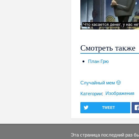
Смотреть также
План Грю
Случайный мем 🤠
Категории
:
Изображения
TWEET
Эта страница последний раз бы