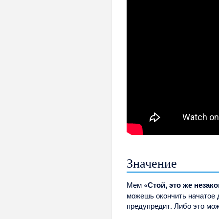
Значение
Мем
«Стой, это же незак
можешь окончить начатое д
предупредит. Либо это мож