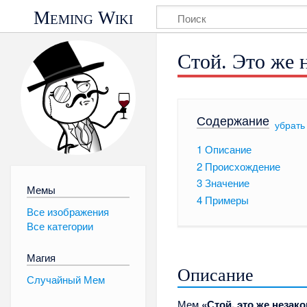
Meming Wiki
Стой. Это же 
Содержание
[
убрать
1
Описание
2
Происхождение
3
Значение
Мемы
4
Примеры
Все изображения
Все категории
Магия
Описание
Случайный Мем
Мем
«Стой, это же незак