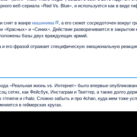
рного веб-сериала «Red Vs. Blue», и используется как в виде гиф
и снят в жанре
машинима
, а его сюжет сосредоточен вокруг 
и «Красных» и «Синих». Действие разворачивается в закрытом 
сположены базы двух враждующих армий.
 и его фразой отражает специфическую эмоциональную реакци
зода «Реальная жизнь vs. Интернет» было впервые опубликовано
соц сетях, как Фейсбук, Инстаграм и Твиттер, а также долго дер
 r/meme и r/halo. Сложно забыть и про 4chan, куда мем тоже ус
меняется в геймерских кругах.