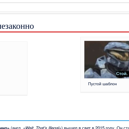
незаконно
]
Пустой шаблон
онно»
(англ.
«Wait, That’s Illegal»
) вышел в свет в 2015 году. Он ст