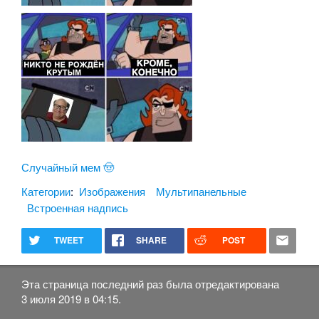
Случайный мем 🤠
Категории
:
Изображения
Мультипанельные
Встроенная надпись
TWEET
SHARE
POST
Эта страница последний раз была отредактирована
3 июля 2019 в 04:15.