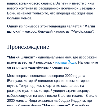
видеостримингового сервиса Disney+ и вместе с ним
нового контента из расширенной вселенной Звёздных
Войн, означает только то, что впереди нас ждёт ещё
больше мемов.
Одним из примеров этой тенденции является
“Магия
шлюхи”
- макрос, берущий начало из
"Мандалорца"
.
Происхождение
“Магия шлюхи”
- однопанельный мем, где изображён
всеми известный персонаж -
малыш Йода
. На картинке
он выглядит удивлённым и сердитым.
Мем впервые появился в феврале 2020 года на
iFunny.co, который является хранилищем интернет-
шуток. Тогда подпись к картинке ссылалась на
реакцию мужчины, который увидел стриптизершу,
взбирающуюся на шест после 8 шотов текилы. В июле
2020 малыш Йода оказался на бордах Реддита, где
ему добавили фразу
“Магия шлюхи”
. К октябрю