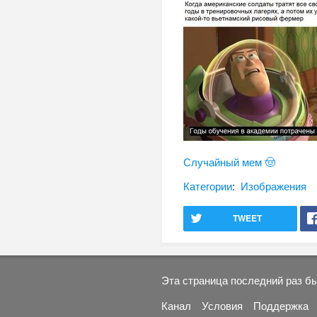
Случайный мем 🤠
Категории
:
Изображения
TWEET
Эта страница последний раз бы
Канал
Условия
Поддержка