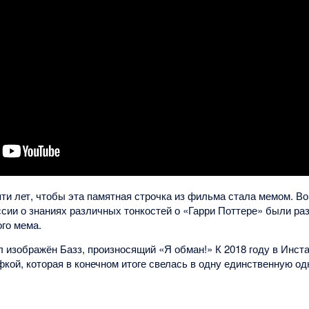
и лет, чтобы эта памятная строчка из фильма стала мемом. Во
ссии о знаниях различных тонкостей о «Гарри Поттере» были р
ого мема.
л изображён Базз, произносящий «Я обман!» К 2018 году в Инст
кой, которая в конечном итоге свелась в одну единственную о