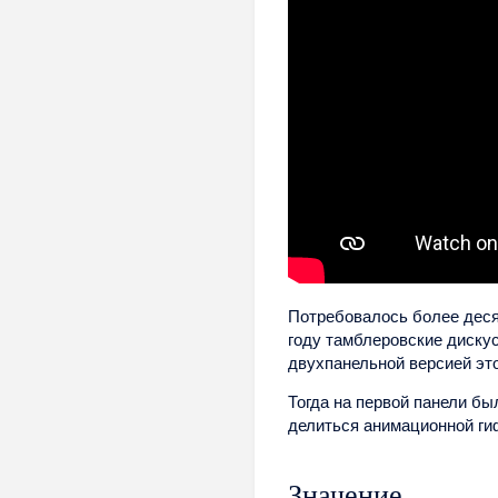
Потребовалось более десят
году тамблеровские диску
двухпанельной версией эт
Тогда на первой панели бы
делиться анимационной гиф
Значение