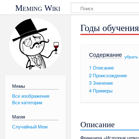
Meming Wiki
Годы обучения
Содержание
[
убрать
1
Описание
2
Происхождение
3
Значение
Мемы
4
Примеры
Все изображения
Все категории
Магия
Описание
Случайный Мем
Франшиза
«История игру