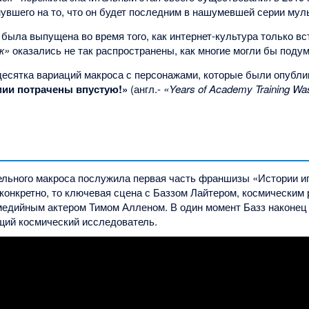
нувшего на то, что он будет последним в нашумевшей серии му
 была выпущена во время того, как интернет-культура только вс
к»
оказались не так распространены, как многие могли бы подум
есятка вариаций макроса с персонажами, которые были опублик
мии потрачены впустую!»
(англ.-
«Years of Academy Training Wa
ельного макроса послужила первая часть франшизы «Истории 
 конкретно, то ключевая сцена с Баззом Лайтером, космическим
едийным актером Тимом Алленом. В один момент Базз наконец п
ящий космический исследователь.