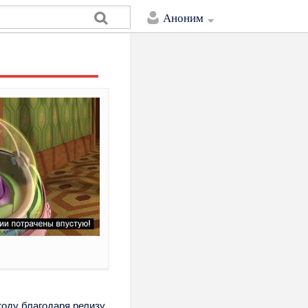
Аноним
году благодаря релизу