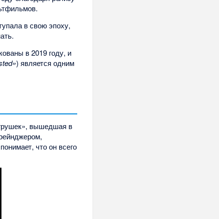
льтфильмов.
тупала в свою эпоху,
ать.
ованы в 2019 году, и
sted»
) является одним
игрушек», вышедшая в
 рейнджером,
онимает, что он всего