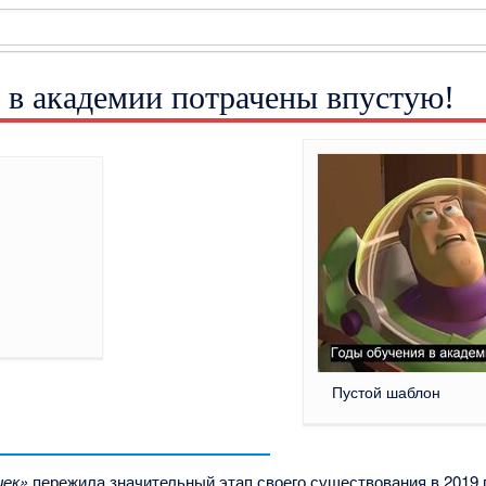
 в академии потрачены впустую!
]
Пустой шаблон
шек»
пережила значительный этап своего существования в 2019 